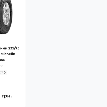
4
шини 235/75
 Michelin
oss
630
0
 грн.