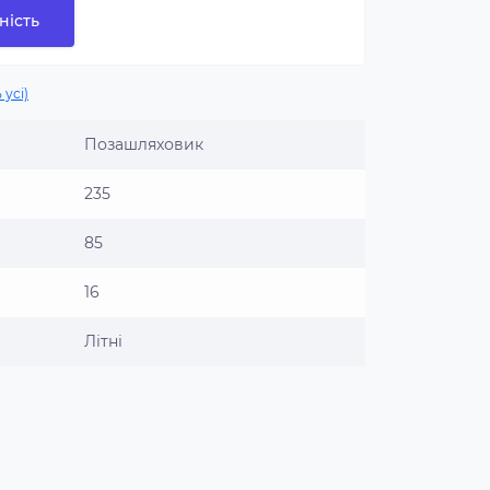
ність
 усі)
Позашляховик
235
85
16
Літні