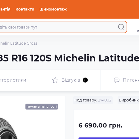
антія
Контакти
Шиномонтаж
к
helin Latitude Cross
5 R16 120S Michelin Latitude
ктеристики
Відгуків
Питан
0
Код товару:
274902
Виробник
немає в наявності
6 690.00 грн.