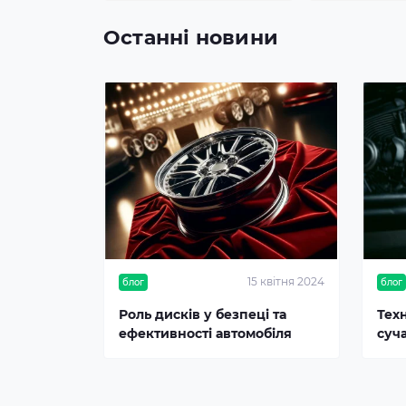
Останні новини
15 квітня 2024
блог
блог
Роль дисків у безпеці та
Тех
ефективності автомобіля
суч