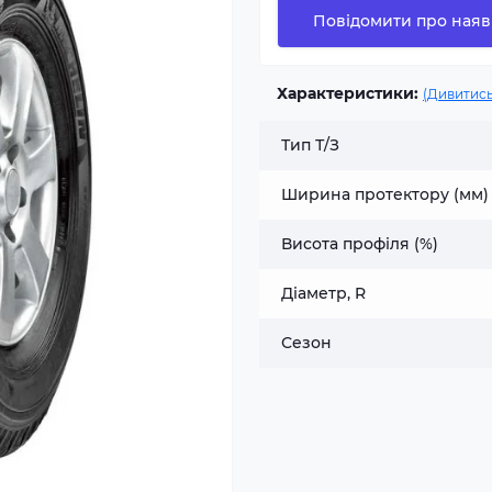
Повідомити про наяв
Характеристики:
(Дивитись
Тип Т/З
Ширина протектору (мм)
Висота профіля (%)
Діаметр, R
Сезон