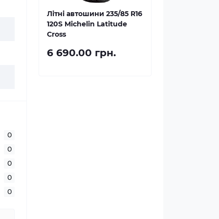
Літні автошини 235/85 R16
120S Michelin Latitude
Cross
6 690.00 грн.
0
0
0
0
0