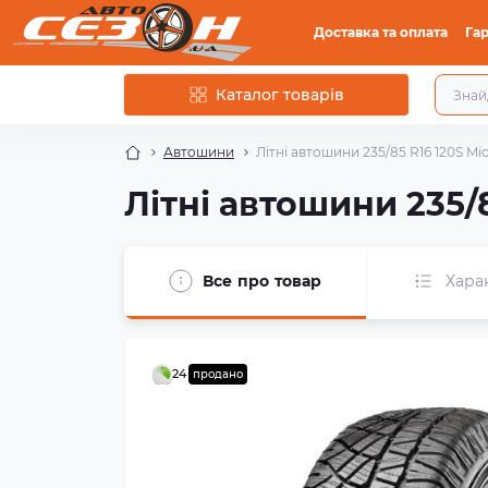
Доставка та оплата
Гар
Каталог товарів
Автошини
Літні автошини 235/85 R16 120S Mic
Літні автошини 235/8
Все про товар
Хара
24
продано