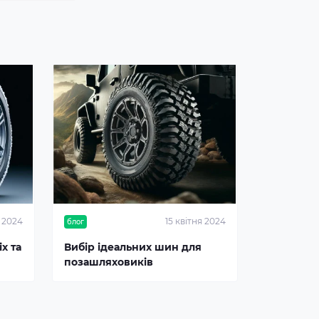
я 2024
15 квітня 2024
блог
х та
Вибір ідеальних шин для
позашляховиків