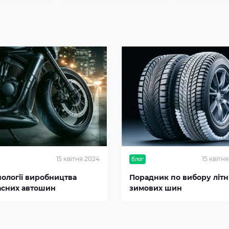
15 квітня 2024
15 квітн
блог
нології виробництва
Порадник по вибору літні
асних автошин
зимових шин