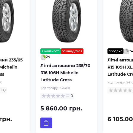
2
в наявності
закінчується
продано
24
ини 235/65
Літні авто
Літні автошини 235/70
Michelin
R15 109H XL
R16 106H Michelin
ss
Latitude Cr
Latitude Cross
90
Код товару:
241
Код товару:
231460
0
0
5 860.00 грн.
 грн.
6 105.00