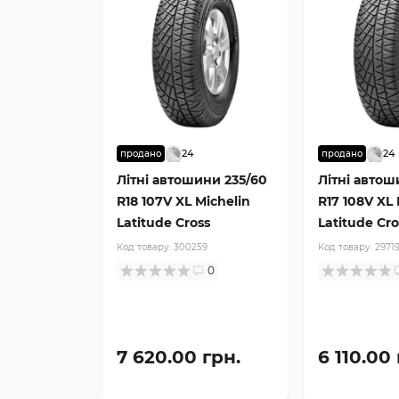
24
24
продано
продано
Літні автошини 235/60
Літні автош
R18 107V XL Michelin
R17 108V XL 
Latitude Cross
Latitude Cro
Код товару:
300259
Код товару:
2971
0
7 620.00 грн.
6 110.00