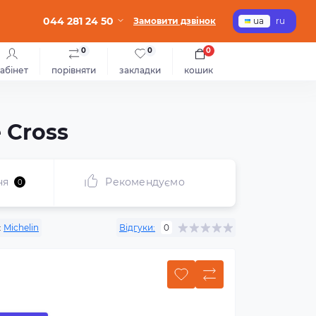
044 281 24 50
Замовити дзвінок
ua
ru
0
0
0
абінет
порівняти
закладки
кошик
 Cross
ня
Рекомендуємо
0
:
Michelin
Відгуки:
0