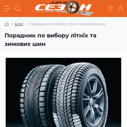
Блог
Порадник по вибору літніх та зимових шин
Порадник по вибору літніх та
зимових шин