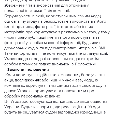
якщо від користувача не отримано згоди на її
збереження та використання для отримання
подальшої інформації від компанії.
Беручи участь в акції, користувач цим самим надає
однозначну згоду на безкоштовне використання його
імені, прізвища, фотографії, інтерв’ю або інших
матеріалів про користувача з рекламною метою, у тому
числі право публікації імені такого користувача та
фотографії у засобах масової інформації, будь-яких
друкованих, аудіо- та відеоматеріалах, інтерв’ю зі ЗМІ.
Таке використання не компенсується (не оплачується).
Умови щодо передачі персональних даних третім
особам в таких випадках визначені в Положенні.
Заключні положення
Коли користувач здійснює замовлення, бере участь в
акції, дослідженнях або іншим чином взаємодіє із
компанією, користувач тим самим надає свою згоду із
даною Угодою користувача та положенням про
обробку персональних даних.
Ця Угода застосовуються відповідно до законодавства
України. Будь-які спори щодо реалізації цієї Угоди
будуть вирішуватися судом відповідної юрисдикції, в