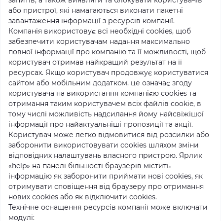
запитів, а також виявляти та блокувати користувачів
або пристрої, які намагаються виконати пакетні
завантаження інформації з ресурсів компанії.
Компанія використовує всі необхідні cookies, щоб
забезпечити користувачам надання максимально
повної інформації про компанію та її можливості, щоб
користувач отримав найкращий результат на її
ресурсах. Якщо користувач продовжує користуватися
сайтом або мобільним додатком, це означає згоду
користувача на використання компанією cookies та
отримання таким користувачем всіх файлів cookie, в
тому числі можливість надсилання йому найсвіжішої
інформації про найактуальніші пропозиції та акції.
Користувач може легко відмовитися від розсилки або
заборонити використовувати cookies шляхом зміни
відповідних налаштувань власного пристрою. Ярлик
«help» на панелі більшості браузерів містить
інформацію як заборонити приймати нові cookies, як
отримувати сповіщення від браузеру про отримання
нових cookies або як відключити cookies.
Технічне оснащення ресурсів компанії може включати
модулі: