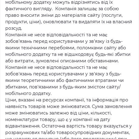
мобільному додатку можуть відрізнятись від їх
фактичного вигляду. Компанія залишає за собою
право вносити зміни до матеріалів сайту (послуги,
продукти, ціни), оновлювати та видаляти їх на власний
розсуд.
Компанія не несе відповідальності та не має
зобов’язань перед користувачами у зв’язку із будь-
якими технічними перебоями, поломками сайту або
мобільного додатку та не відшкодовує будь-які збитки
або витрати, зумовлені описаними обставинами.
Компанія не несе відповідальності та не має
зобов'язань перед користувачами у зв'язку з будь-
якими теоретичними або фактичними втратами чи
збитками, пов'язаними з будь-яким змістом сайту/
мобільного додатку.
Ціни, вказані на ресурсах компанії, та інформація про
наявність товарів може змінюватися. Сума замовлення
може змінюватись залежно від ціни, кількості,
номенклатури товару, що є у компанії на дату
відвантаження. Остаточна вартість товару вказується у
розрахункових та/або товаросупровідних документах,