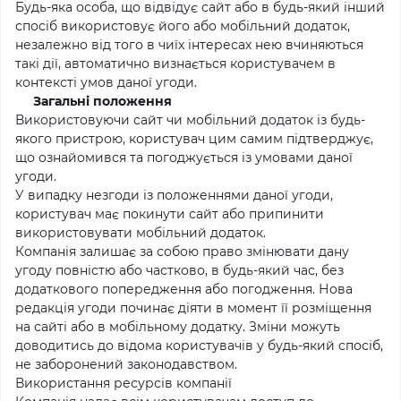
Будь-яка особа, що відвідує сайт або в будь-який інший
спосіб використовує його або мобільний додаток,
незалежно від того в чиїх інтересах нею вчиняються
такі дії, автоматично визнається користувачем в
контексті умов даної угоди.
Загальні положення
Використовуючи сайт чи мобільний додаток із будь-
якого пристрою, користувач цим самим підтверджує,
що ознайомився та погоджується із умовами даної
угоди.
У випадку незгоди із положеннями даної угоди,
користувач має покинути сайт або припинити
використовувати мобільний додаток.
Компанія залишає за собою право змінювати дану
угоду повністю або частково, в будь-який час, без
додаткового попередження або погодження. Нова
редакція угоди починає діяти в момент її розміщення
на сайті або в мобільному додатку. Зміни можуть
доводитись до відома користувачів у будь-який спосіб,
не заборонений законодавством.
Використання ресурсів компанії