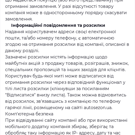
що надаються покупцю (або його представнику) при
отриманні замовлення. У разі відсутності товару
компанія може в односторонньому порядку скасувати
замовлення.
Інформаційні повідомлення та розсилки
Надання користувачем адреси своєї електронної
пошти, та/або номеру телефону, є автоматичною
згодою на отримання розсилки від компанії, описаної в
даному розділі.
Зазначені розсилки містять інформацію щодо
майбутніх акцій з продажу товарів, розіграшів, знижок,
спеціальних пропозицій та інших заходів для клієнтів.
Користувач будь-якої миті може відписатися від
отримання розсилки через відповідний функціонал у
тілі листа розсилки (клікнувши за посиланням
"Відписатися" внизу листа). Також можна відмовитись
від розсилок, зв'язавшись з компанією по телефону
гарячої лінії, розміщеному на сайті autosezon.ua.
Комп'ютерна безпека
При відвідуванні сайту компанії або при використанні
мобільного додатку компанія збирає, зберігає та
обробляє таку інформацію як IP- адресу, дату та час