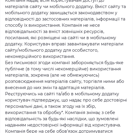
Компанія надає всім користувачам доступ до
матеріалів сайту чи мобільного додатку. Вміст сайту та
мобільного додатку захищається законодавством у
відповідності до застосовних матеріалів, інформації та
способу їх використання. Компанія не несе
відповідальності за вміст зовнішніх ресурсів,
посилання, які розміщені на сайті чи в мобільному
додатку. Користувач вправі завантажувати матеріали
сайту/мобільного додатку для особистого,
некомерційного використання.
Без письмової згоди компанії забороняється будь-яке
публічне (в тому числі некомерційне) використання
матеріалів, зокрема (але не обмежуючись)
розповсюдження матеріалів сайту, торгівля ними або
внесення до них змін та адаптація матеріалів.
Реєструючись на сайті та/або в мобільному додатку
користувач підтверджує, що надає про себе достовірні
персональні дані, а також згоду на їх збір,
використання та обробку*. Компанія знімає з себе
відповідальність за будь-які наслідки, що зумовлені
наданням недостовірної інформації від користувача.
Компанія бере на себе обов’язок дотримуватися