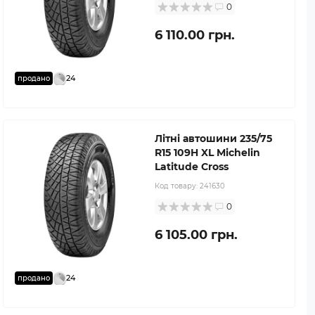
0
6 110.00 грн.
24
продано
Літні автошини 235/75
R15 109H XL Michelin
Latitude Cross
Код товару:
241630
0
6 105.00 грн.
24
продано