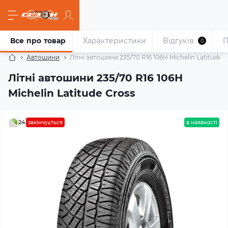
Все про товар
Характеристики
Відгуків
П
0
Автошини
Літні автошини 235/70 R16 106H Michelin Latitude 
Літні автошини 235/70 R16 106H
Michelin Latitude Cross
24
закінчується
в наявності