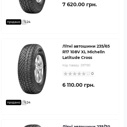
7 620.00 грн.
24
продано
Літні автошини 235/65
R17 108V XL Michelin
Latitude Cross
Код товару:
297190
0
6 110.00 грн.
24
продано
Літні автошини 235/70