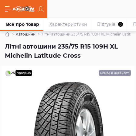
Все про товар
Характеристики
Відгуків
П
0
Автошини
Літні автошини 235/75 R15 109H XL Michelin Latitud
Літні автошини 235/75 R15 109H XL
Michelin Latitude Cross
24
продано
немає в наявності