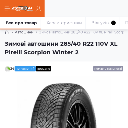
Все про товар
Характеристики
Відгуків
П
0
Автошини
Зимові автошини 285/40 R22 110V XL Pirelli Scorpio
Зимові автошини 285/40 R22 110V XL
Pirelli Scorpion Winter 2
24
популярний
продано
немає в наявності