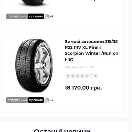
24
популярний
продано
Зимові автошини 315/35
R22 111V XL Pirelli
Scorpion Winter /Run on
Flat
Код товару:
308120
0
18 170.00 грн.
24
популярний
продано
Останні новини