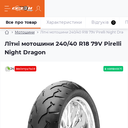
Все про товар
Характеристики
Відгуків
П
0
Мотошини
Літні мотошини 240/40 R18 79V Pirelli Night Drag
Літні мотошини 240/40 R18 79V Pirelli
Night Dragon
24
закінчується
в наявності