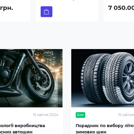
 грн.
7 050.0
15 квітня 2024
15 квітн
блог
нології виробництва
Порадник по вибору літні
асних автошин
зимових шин