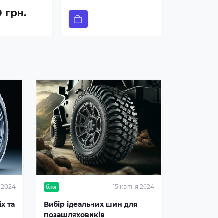
0 грн.
я 2024
15 квітня 2024
блог
х та
Вибір ідеальних шин для
позашляховиків