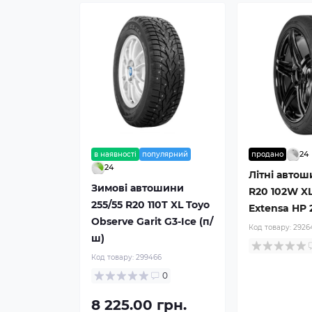
24
в наявності
популярний
продано
24
Літні автош
Зимові автошини
R20 102W XL
255/55 R20 110T XL Toyo
Extensa HP 
Observe Garit G3-Ice (п/
Код товару:
2926
ш)
Код товару:
299466
0
8 225.00 грн.