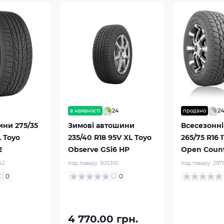
24
2
в наявності
продано
ини 275/35
Зимові автошини
Всесезонн
 Toyo
235/40 R18 95V XL Toyo
265/75 R16 1
2
Observe GSi6 HP
Open Count
42
Код товару:
300310
Код товару:
297
0
0
4 770.00 грн.