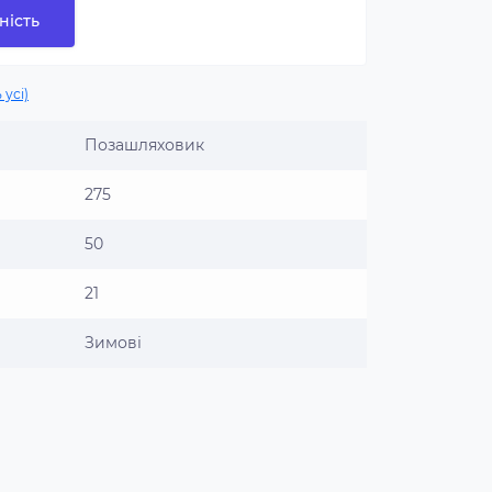
ність
 усі)
Позашляховик
275
50
21
Зимові