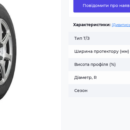
Повідомити про наяв
Характеристики:
(Дивитись
Тип Т/З
Ширина протектору (мм)
Висота профіля (%)
Діаметр, R
Сезон