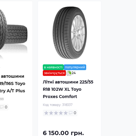
4
в наявності
популярний
24
закінчується
і автошини
Літні автошини 225/55
19/116S Toyo
R18 102W XL Toyo
ry A/T Plus
Proxes Comfort
188
Код товару:
318337
0
0
6 150.00 грн.