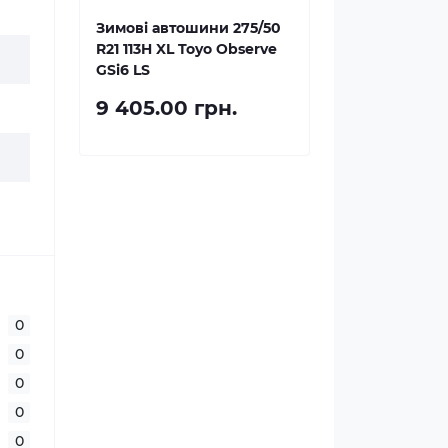
Зимові автошини 275/50
R21 113H XL Toyo Observe
GSi6 LS
9 405.00 грн.
0
0
0
0
0