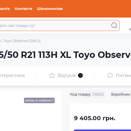
антія
Контакти
Шиномонтаж
к
L Toyo Observe GSi6 LS
/50 R21 113H XL Toyo Observ
ктеристики
Відгуків
Питан
0
Код товару:
316832
Виробник:
немає в наявності
9 405.00 грн.