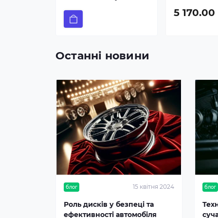
5 170.00
Останні новини
15 квітня 2024
блог
блог
Роль дисків у безпеці та
Тех
ефективності автомобіля
суч