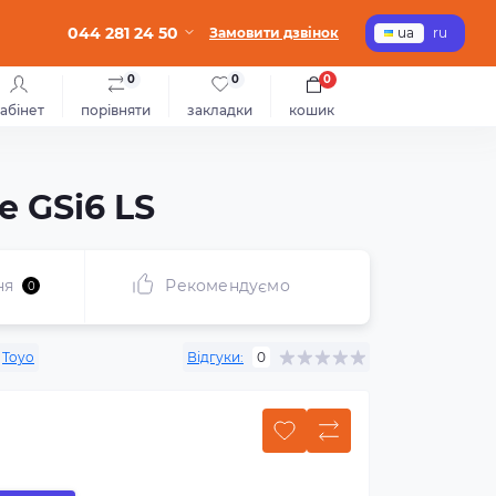
044 281 24 50
Замовити дзвінок
ua
ru
0
0
0
абінет
порівняти
закладки
кошик
e GSi6 LS
ня
Рекомендуємо
0
Toyo
Відгуки:
0