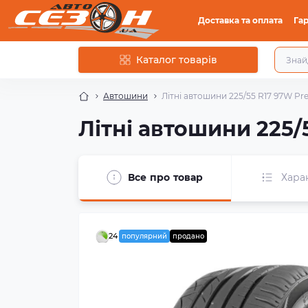
Доставка та оплата
Гар
Каталог товарів
Автошини
Літні автошини 225/55 R17 97W Prem
Літні автошини 225/5
Все про товар
Хара
24
популярний
продано