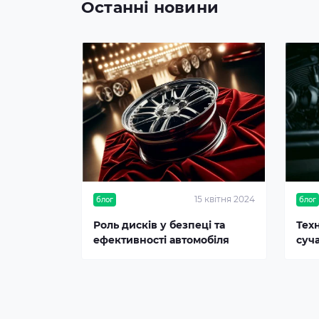
Останні новини
15 квітня 2024
блог
блог
Роль дисків у безпеці та
Тех
ефективності автомобіля
суч