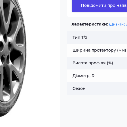
Повідомити про наяв
Характеристики:
(Дивитись
Тип Т/З
Ширина протектору (мм)
Висота профіля (%)
Діаметр, R
Сезон