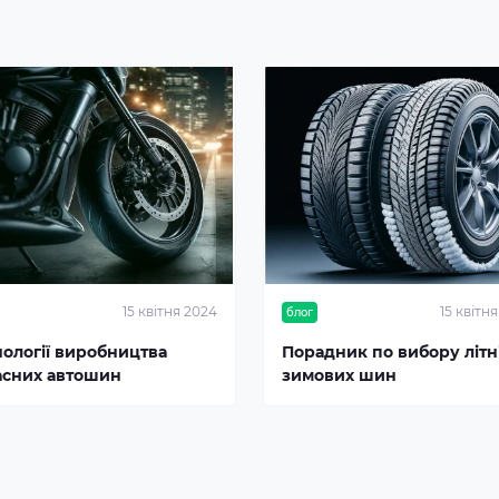
15 квітня 2024
15 квітн
блог
нології виробництва
Порадник по вибору літні
асних автошин
зимових шин