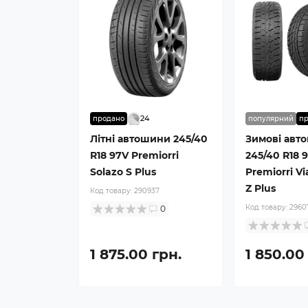
24
продано
популярний
п
Літні автошини 245/40
Зимові авт
R18 97V Premiorri
245/40 R18 
Solazo S Plus
Premiorri V
Z Plus
Код товару:
290937
Код товару:
2960
0
1 875.00 грн.
1 850.00