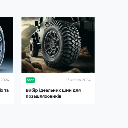
я 2024
15 квітня 2024
блог
х та
Вибір ідеальних шин для
позашляховиків