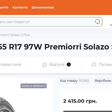
антія
Контакти
Шиномонтаж
к
iorri Solazo S Plus
5 R17 97W Premiorri Solazo 
ктеристики
Відгуків
Питан
0
Код товару:
301562
Виробник:
немає в наявності
2 415.00 грн.