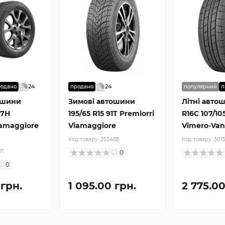
24
24
родано
продано
популярний
п
ошини
Зимові автошини
Літні авто
97H
195/65 R15 91T Premiorri
R16C 107/10
iamaggiore
Viamaggiore
Vimero-Va
Код товару:
253488
Код товару:
301
71
0
0
 грн.
1 095.00 грн.
2 775.00