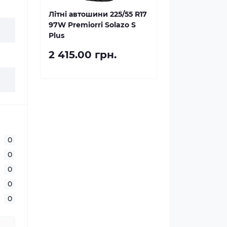
Літні автошини 225/55 R17
97W Premiorri Solazo S
Plus
2 415.00 грн.
0
0
0
0
0