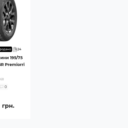
24
родано
шини 195/75
5R Premiorri
n
568
0
 грн.