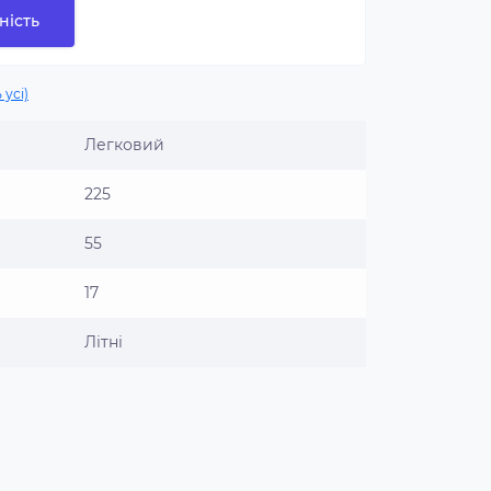
ність
 усі)
Легковий
225
55
17
Літні