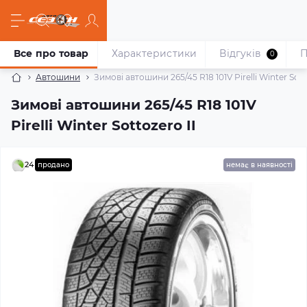
Все про товар
Характеристики
Відгуків
П
0
Автошини
Зимові автошини 265/45 R18 101V Pirelli Winter Sott
Зимові автошини 265/45 R18 101V
Pirelli Winter Sottozero II
24
продано
немає в наявності