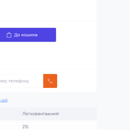
До кошика
 усі)
Легковантажний
215