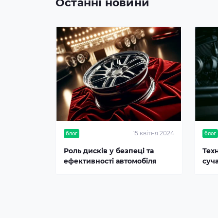
Останні новини
15 квітня 2024
блог
блог
Роль дисків у безпеці та
Тех
ефективності автомобіля
суч