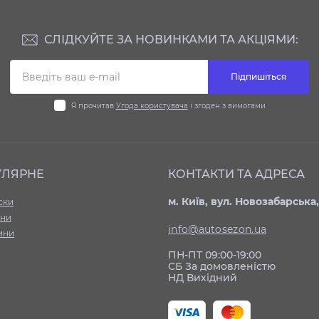
СЛІДКУЙТЕ ЗА НОВИНКАМИ ТА АКЦІЯМИ:
Підпишіться
Я прочитав
Угода користувача
і згоден з вимогами
УЛЯРНЕ
КОНТАКТИ ТА АДРЕСА
м. Київ, вул. Новозабарська,
ски
ни
info@autosezon.ua
ини
ПН-ПТ 09:00-19:00
СБ За домовленістю
НД Вихідний