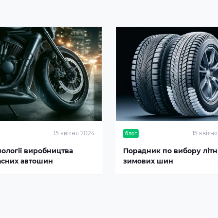
15 квітня 2024
15 квітн
блог
нології виробництва
Порадник по вибору літні
асних автошин
зимових шин