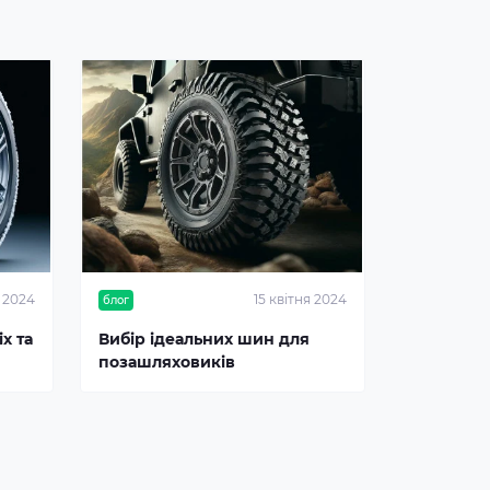
я 2024
15 квітня 2024
блог
х та
Вибір ідеальних шин для
позашляховиків