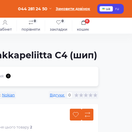
044 281 24 50
Замовити дзвінок
ua
ru
0
0
0
абінет
порівняти
закладки
кошик
kkapeliitta C4 (шип)
ня
0
:
Nokian
Відгуки:
0
ння цього товару
2