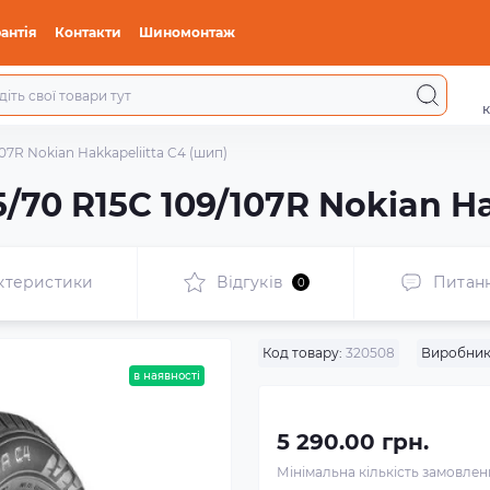
антія
Контакти
Шиномонтаж
к
07R Nokian Hakkapeliitta C4 (шип)
/70 R15C 109/107R Nokian Ha
ктеристики
Відгуків
Питан
0
Код товару:
320508
Виробник
в наявності
5 290.00 грн.
Мінімальна кількість замовле