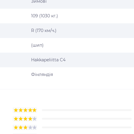
Зимові
109 (1030 кг.)
R (170 км/ч.)
(шип)
Hakkapeliitta C4
Фінляндія