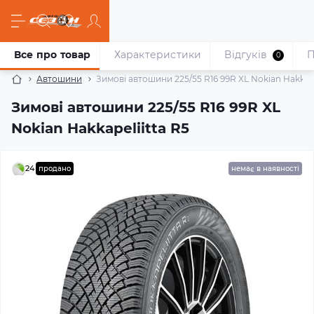
Все про товар
Характеристики
Відгуків
П
0
Автошини
Зимові автошини 225/55 R16 99R XL Nokian Hakkape
Зимові автошини 225/55 R16 99R XL
Nokian Hakkapeliitta R5
24
продано
немає в наявності