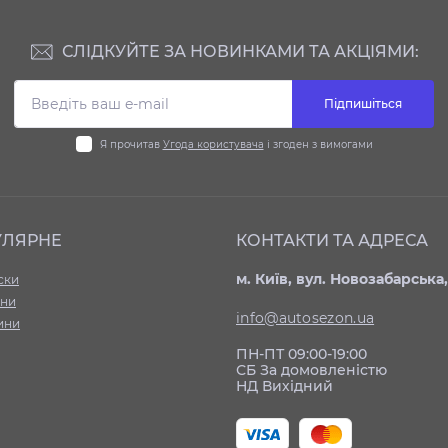
СЛІДКУЙТЕ ЗА НОВИНКАМИ ТА АКЦІЯМИ:
Підпишіться
Я прочитав
Угода користувача
і згоден з вимогами
УЛЯРНЕ
КОНТАКТИ ТА АДРЕСА
м. Київ, вул. Новозабарська,
ски
ни
info@autosezon.ua
ини
ПН-ПТ 09:00-19:00
СБ За домовленістю
НД Вихідний