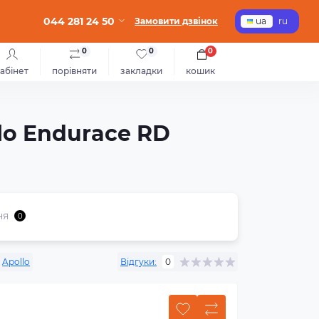
044 281 24 50
Замовити дзвінок
ua
ru
0
0
0
абінет
порівняти
закладки
кошик
llo Endurace RD
ня
0
Apollo
Відгуки:
0