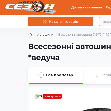
Доставка та оплата
Гар
Каталог товарів
Автошини
Всесезонні автошини 215/75 R17.5 
Всесезонні автошини
*ведуча
Все про товар
Хара
24
закінчується