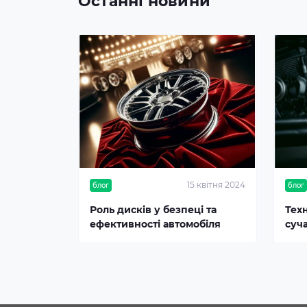
Останні новини
15 квітня 2024
блог
блог
Роль дисків у безпеці та
Тех
ефективності автомобіля
суч