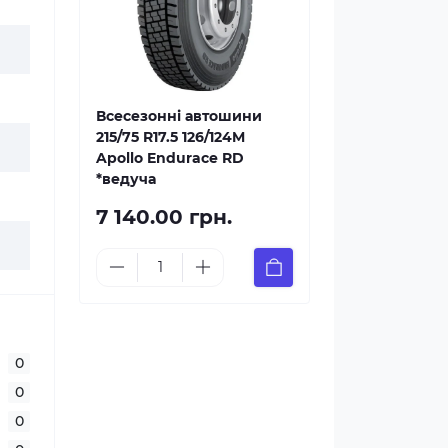
Всесезонні автошини
215/75 R17.5 126/124M
Apollo Endurace RD
*ведуча
7 140.00 грн.
0
0
0