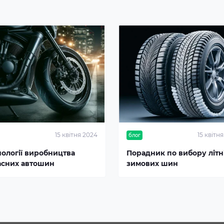
15 квітня 2024
15 квітн
блог
нології виробництва
Порадник по вибору літні
асних автошин
зимових шин