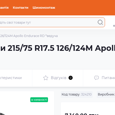
антія
Контакти
Шиномонтаж
к
126/124M Apollo Endurace RD *ведуча
 215/75 R17.5 126/124M Apo
ктеристики
Відгуків
Питан
0
Код товару:
324210
Виробник:
в наявності