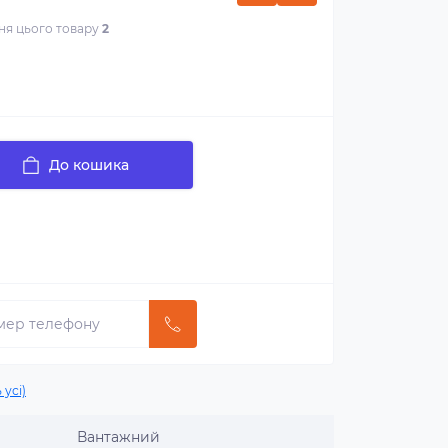
ння цього товару
2
До кошика
 усі)
Вантажний