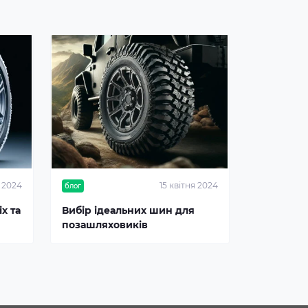
я 2024
15 квітня 2024
блог
х та
Вибір ідеальних шин для
позашляховиків