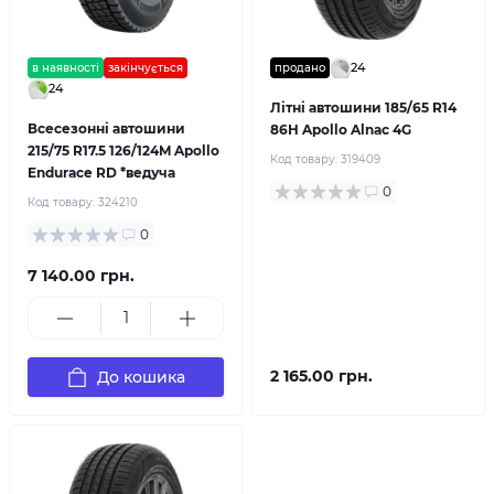
24
в наявності
закінчується
продано
24
Літні автошини 185/65 R14
Всесезонні автошини
86H Apollo Alnac 4G
215/75 R17.5 126/124M Apollo
Код товару:
319409
Endurace RD *ведуча
0
Код товару:
324210
0
7 140.00 грн.
2 165.00 грн.
До кошика