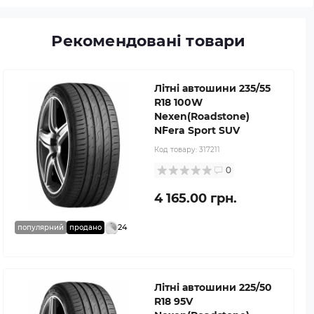
Рекомендовані товари
Літні автошини 235/55
R18 100W
Nexen(Roadstone)
N`Fera Sport SUV
Код товару:
317211
0
4 165.00 грн.
24
популярний
продано
Літні автошини 225/50
R18 95V