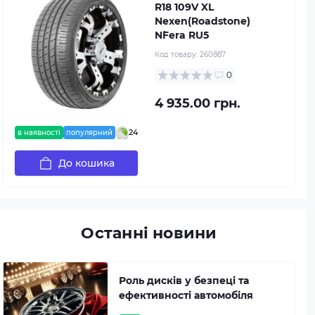
R18 109V XL
Nexen(Roadstone)
N`Fera RU5
Код товару:
260887
0
4 935.00 грн.
24
в наявності
популярний
До кошика
Останні новини
Роль дисків у безпеці та
ефективності автомобіля