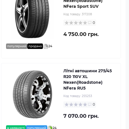
Nexen(Roadstone)
N`Fera Sport SUV
Код товару:
317208
0
4 750.00 грн.
24
популярний
продано
Літні автошини 275/45
R20 110V XL
Nexen(Roadstone)
N`Fera RU5
Код товару:
255253
0
7 070.00 грн.
24
в наявності
популярний