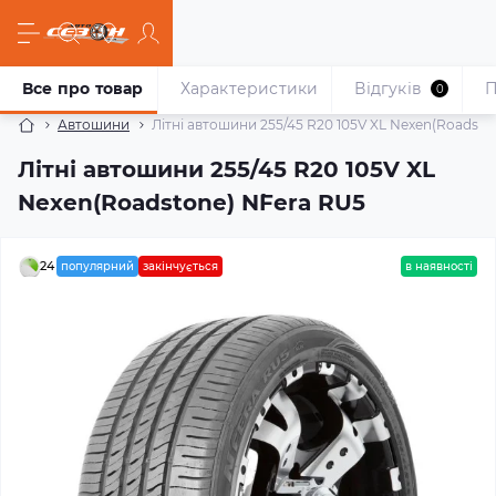
Все про товар
Характеристики
Відгуків
П
0
Автошини
Літні автошини 255/45 R20 105V XL Nexen(Roadsto
Літні автошини 255/45 R20 105V XL
Nexen(Roadstone) N`Fera RU5
24
популярний
закінчується
в наявності