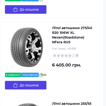
До кошика
Літні автошини 275/40
R20 106W XL
Nexen(Roadstone)
N`Fera RU5
Код товару:
260888
0
6 405.00 грн.
24
в наявності
популярний
До кошика
Літні автошини 255/55