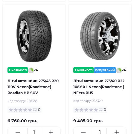
24
24
в наявності
в наявності
популярний
Літні автошини 275/45 R20
Літні автошини 275/40 R22
110V Nexen(Roadstone)
108Y XL Nexen(Roadstone )
Roadian HP SUV
N`Fera RU5
Код товару:
226386
Код товару:
318329
0
0
6 760.00 грн.
9 485.00 грн.