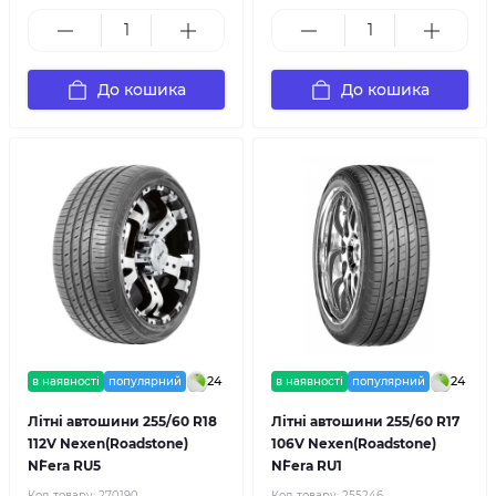
До кошика
До кошика
24
24
в наявності
популярний
в наявності
популярний
Літні автошини 255/60 R18
Літні автошини 255/60 R17
112V Nexen(Roadstone)
106V Nexen(Roadstone)
N`Fera RU5
N`Fera RU1
Код товару:
270190
Код товару:
255246