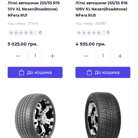
Літні автошини 255/55 R19
Літні автошини 255/55 R18
111V XL Nexen(Roadstone)
109V XL Nexen(Roadstone)
N`Fera RU1
N`Fera RU5
Код товару:
271644
Код товару:
260887
0
0
5 025.00 грн.
4 935.00 грн.
До кошика
До кошика