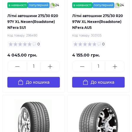
24
24
в наявності
популярний
в наявності
популярний
Літні автошини 275/30 R20
Літні автошини 275/30 R20
97Y XL Nexen(Roadstone)
97W XL Nexen(Roadstone)
N`Fera SU1
N`Fera AU5
Код товару:
296490
Код товару:
303105
0
0
4 045.00 грн.
4 155.00 грн.
До кошика
До кошика