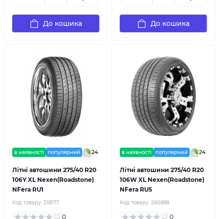
До кошика
До кошика
24
24
в наявності
популярний
в наявності
популярний
Літні автошини 275/40 R20
Літні автошини 275/40 R20
106Y XL Nexen(Roadstone)
106W XL Nexen(Roadstone)
N`Fera RU1
N`Fera RU5
Код товару:
318177
Код товару:
260888
0
0