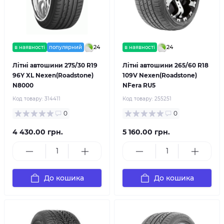
24
24
в наявності
популярний
в наявності
Літні автошини 275/30 R19
Літні автошини 265/60 R18
96Y XL Nexen(Roadstone)
109V Nexen(Roadstone)
N8000
N`Fera RU5
Код товару:
314411
Код товару:
255251
0
0
4 430.00 грн.
5 160.00 грн.
До кошика
До кошика