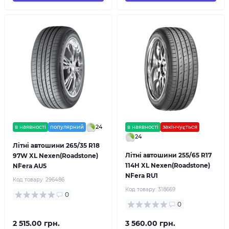
24
в наявності
популярний
в наявності
закінчується
24
Літні автошини 265/35 R18
Літні автошини 255/65 R17
97W XL Nexen(Roadstone)
114H XL Nexen(Roadstone)
N`Fera AU5
N`Fera RU1
Код товару:
296486
Код товару:
318669
0
0
2 515.00 грн.
3 560.00 грн.