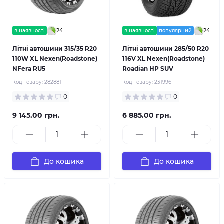
24
24
в наявності
в наявності
популярний
Літні автошини 315/35 R20
Літні автошини 285/50 R20
110W XL Nexen(Roadstone)
116V XL Nexen(Roadstone)
N`Fera RU5
Roadian HP SUV
Код товару:
282881
Код товару:
231996
0
0
9 145.00 грн.
6 885.00 грн.
До кошика
До кошика