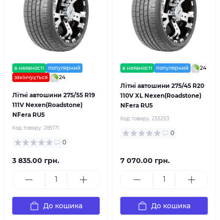
24
в наявності
популярний
в наявності
популярний
24
закінчується
Літні автошини 275/45 R20
Літні автошини 275/55 R19
110V XL Nexen(Roadstone)
111V Nexen(Roadstone)
N`Fera RU5
N`Fera RU5
Код товару:
255253
Код товару:
285171
0
0
3 835.00 грн.
7 070.00 грн.
До кошика
До кошика