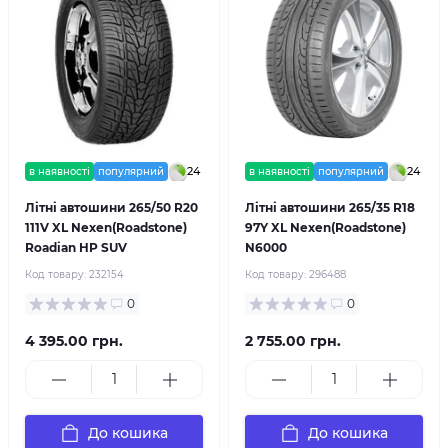
24
24
в наявності
популярний
в наявності
популярний
Літні автошини 265/50 R20
Літні автошини 265/35 R18
111V XL Nexen(Roadstone)
97Y XL Nexen(Roadstone)
Roadian HP SUV
N6000
Код товару:
232154
Код товару:
296488
0
0
4 395.00 грн.
2 755.00 грн.
До кошика
До кошика