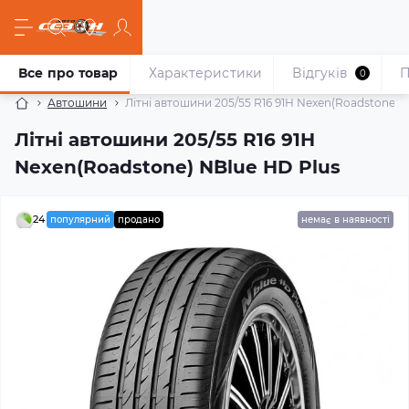
Все про товар
Характеристики
Відгуків
П
0
Автошини
Літні автошини 205/55 R16 91H Nexen(Roadstone) N
Літні автошини 205/55 R16 91H
Nexen(Roadstone) N`Blue HD Plus
24
популярний
продано
немає в наявності