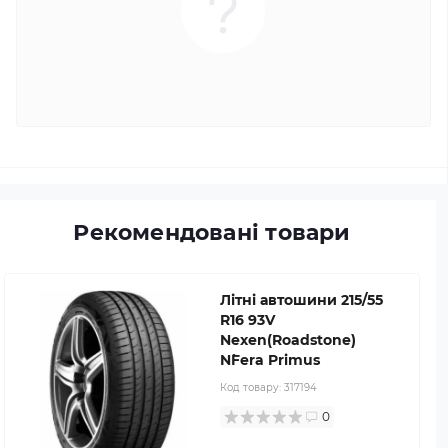
Рекомендовані товари
Літні автошини 215/55
R16 93V
Nexen(Roadstone)
N`Fera Primus
Код товару:
317194
0