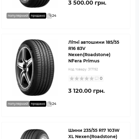
3 500.00 грн.
24
популярний
продано
Літні автошини 185/55
R16 83V
Nexen(Roadstone)
N`Fera Primus
Код товару:
317192
0
3 120.00 грн.
24
популярний
продано
Шини 235/55 R17 103W
XL Nexen(Roadstone)