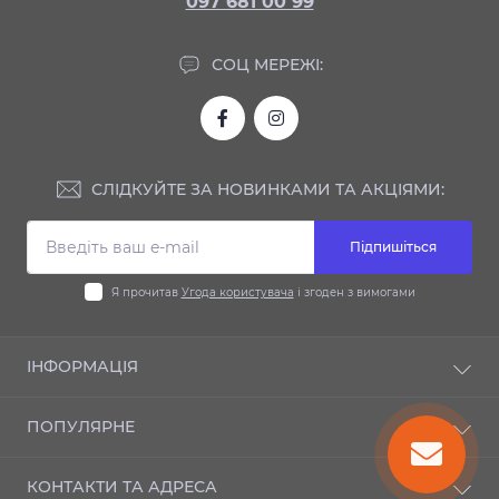
097 681 00 99
СОЦ МЕРЕЖІ:
СЛІДКУЙТЕ ЗА НОВИНКАМИ ТА АКЦІЯМИ:
Підпишіться
Я прочитав
Угода користувача
і згоден з вимогами
ІНФОРМАЦІЯ
Доставка та оплата
ПОПУЛЯРНЕ
Гарантія
Контакти
Автодиски
КОНТАКТИ ТА АДРЕСА
Шиномонтаж
Автошини