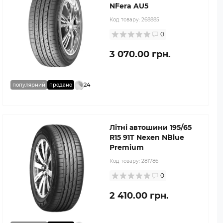
N`Fera AU5
Код товару:
268885
0
3 070.00 грн.
24
популярний
продано
Літні автошини 195/65
R15 91T Nexen N`Blue
Premium
Код товару:
281786
0
2 410.00 грн.