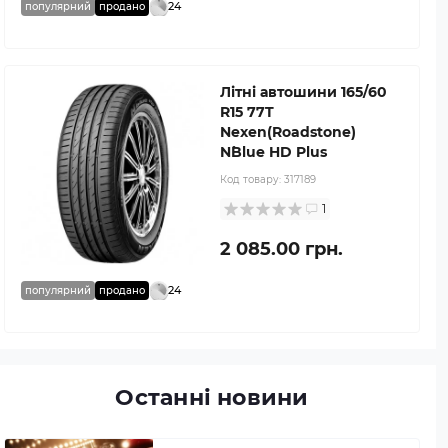
24
популярний
продано
Літні автошини 165/60
R15 77T
Nexen(Roadstone)
N`Blue HD Plus
Код товару:
317189
1
2 085.00 грн.
24
популярний
продано
Останні новини