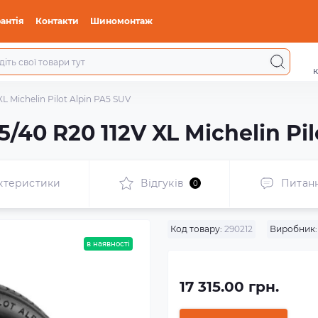
антія
Контакти
Шиномонтаж
к
L Michelin Pilot Alpin PA5 SUV
40 R20 112V XL Michelin Pil
ктеристики
Відгуків
Питан
0
Код товару:
290212
Виробник:
в наявності
17 315.00 грн.