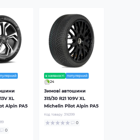
опулярний
в наявності
популярний
24
тошини
Зимові автошини
113V XL
315/30 R21 109V XL
lot Alpin PA5
Michelin Pilot Alpin PA5
Код товару:
316399
789
0
0