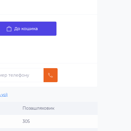
До кошика
 усі)
Позашляховик
305