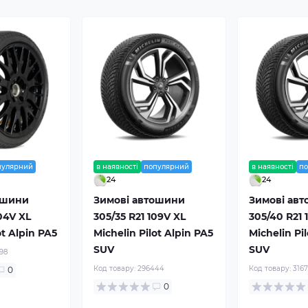
пулярний
в наявності
популярний
в наявності
п
24
24
ошини
Зимові автошини
Зимові ав
104V XL
305/35 R21 109V XL
305/40 R21 
ot Alpin PA5
Michelin Pilot Alpin PA5
Michelin Pi
SUV
SUV
98
Код товару:
296444
Код товару:
316
0
0