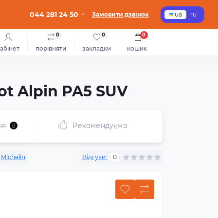
044 281 24 50
Замовити дзвінок
ua
ru
0
0
0
абінет
порівняти
закладки
кошик
ot Alpin PA5 SUV
ня
Рекомендуємо
0
Michelin
Відгуки:
0