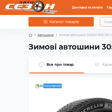
Доставка та оплата
Гар
Каталог товарів
Автошини
Зимові автошини 305/40 R20 112V X
Зимові автошини 305/
Все про товар
Хара
24
популярний