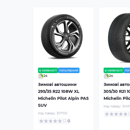
в наявності
популярний
в наявності
по
24
24
Зимові автошини
Зимові авт
295/35 R22 108W XL
305/30 R21 
Michelin Pilot Alpin PA5
Michelin Pil
SUV
Код товару:
3043
Код товару:
307100
0