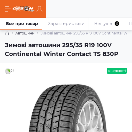
Все про товар
Характеристики
Відгуків
П
0
Автошини
Зимові автошини 295/35 R19 100V Continental Wint
Зимові автошини 295/35 R19 100V
Continental Winter Contact TS 830P
24
в наявності