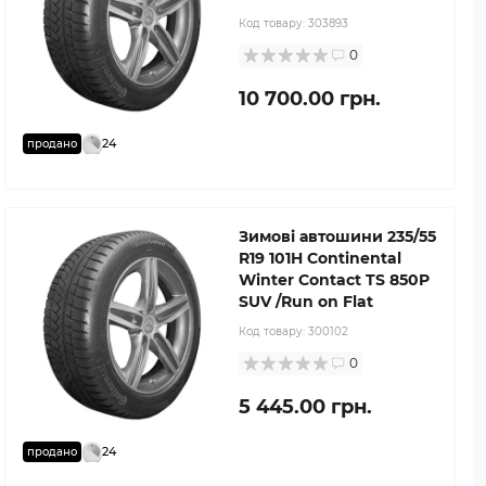
Код товару:
303893
0
10 700.00 грн.
24
продано
Зимові автошини 235/55
R19 101H Continental
Winter Contact TS 850P
SUV /Run on Flat
Код товару:
300102
0
5 445.00 грн.
24
продано