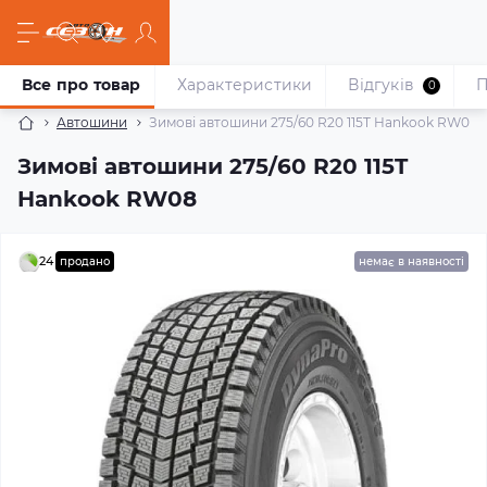
Все про товар
Характеристики
Відгуків
П
0
Автошини
Зимові автошини 275/60 R20 115T Hankook RW08
Зимові автошини 275/60 R20 115T
Hankook RW08
24
продано
немає в наявності