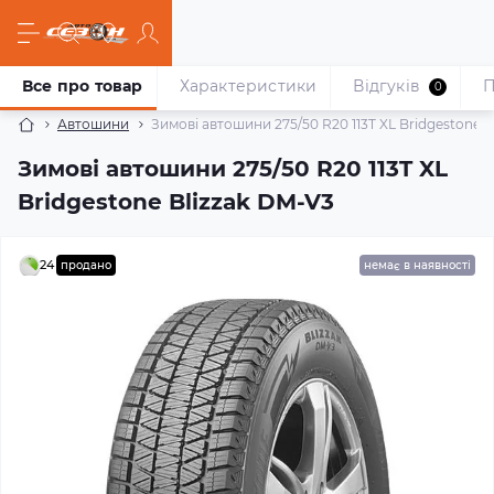
Все про товар
Характеристики
Відгуків
П
0
Автошини
Зимові автошини 275/50 R20 113T XL Bridgestone B
Зимові автошини 275/50 R20 113T XL
Bridgestone Blizzak DM-V3
24
продано
немає в наявності