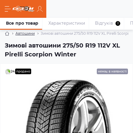
Все про товар
Характеристики
Відгуків
П
0
Автошини
Зимові автошини 275/50 R19 112V XL Pirelli Scorpio
Зимові автошини 275/50 R19 112V XL
Pirelli Scorpion Winter
24
продано
немає в наявності