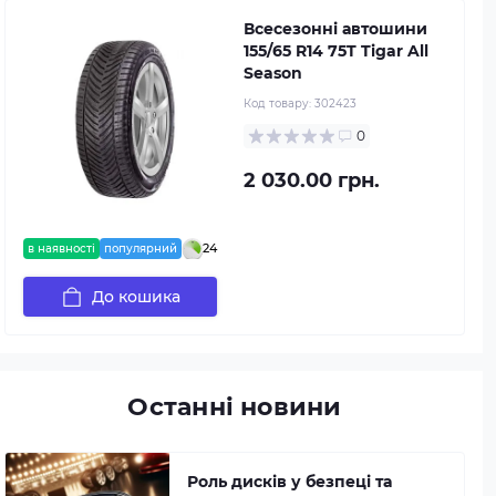
Всесезонні автошини
155/65 R14 75T Tigar All
Season
Код товару:
302423
0
2 030.00 грн.
24
в наявності
популярний
До кошика
Останні новини
Роль дисків у безпеці та