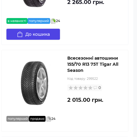
2 265.00 грн.
24
в наявності
популярний
До кошика
Всесезонні автошини
155/70 R13 75T Tigar All
Season
Код товару:
299522
0
2 015.00 грн.
24
популярний
продано