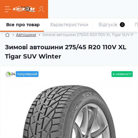
Все про товар
Характеристики
Відгуків
П
0
Автошини
Зимові автошини 275/45 R20 110V XL Tigar SUV Win
Зимові автошини 275/45 R20 110V XL
Tigar SUV Winter
24
популярний
в наявності