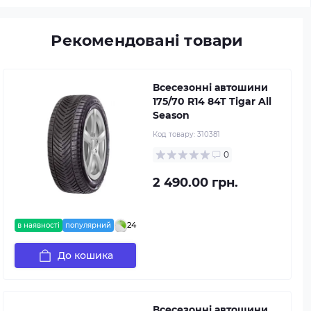
Рекомендовані товари
Всесезонні автошини
175/70 R14 84T Tigar All
Season
Код товару:
310381
0
2 490.00 грн.
24
в наявності
популярний
До кошика
Всесезонні автошини