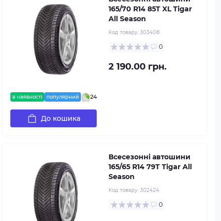
165/70 R14 85T XL Tigar
All Season
Код товару:
303408
0
2 190.00 грн.
24
в наявності
популярний
До кошика
Всесезонні автошини
165/65 R14 79T Tigar All
Season
Код товару:
302424
0