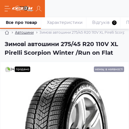
Все про товар
Характеристики
Відгуків
П
0
Автошини
Зимові автошини 275/45 R20 110V XL Pirelli Scorpio
Зимові автошини 275/45 R20 110V XL
Pirelli Scorpion Winter /Run on Flat
24
продано
немає в наявності