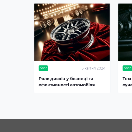
15 квітня 2024
блог
блог
Роль дисків у безпеці та
Тех
ефективності автомобіля
суч