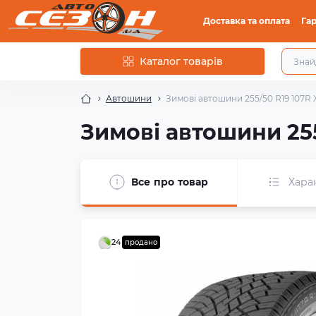
Доставка та оплата
Гар
Каталог товарів
Автошини
Зимові автошини 255/50 R19 107R X
Зимові автошини 255
Все про товар
Хара
24
продано