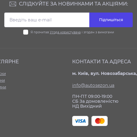
СЛІДКУЙТЕ ЗА НОВИНКАМИ ТА АКЦІЯМИ:
Підпишіться
Я прочитав
Угода користувача
і згоден з вимогами
УЛЯРНЕ
КОНТАКТИ ТА АДРЕСА
м. Київ, вул. Новозабарська,
ски
ни
info@autosezon.ua
ини
ПН-ПТ 09:00-19:00
СБ За домовленістю
НД Вихідний