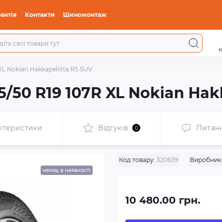
антія
Контакти
Шиномонтаж
к
L Nokian Hakkapeliitta R5 SUV
/50 R19 107R XL Nokian Hakk
ктеристики
Відгуків
Питан
0
Код товару:
320639
Виробник
немає в наявності
10 480.00 грн.