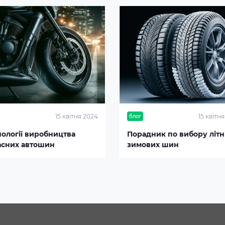
15 квітня 2024
15 квітн
блог
нології виробництва
Порадник по вибору літні
асних автошин
зимових шин