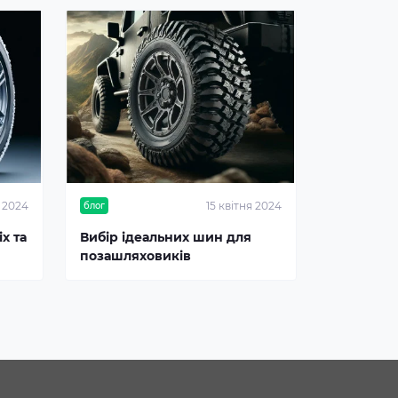
я 2024
15 квітня 2024
блог
х та
Вибір ідеальних шин для
позашляховиків