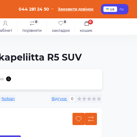
044 281 24 50
Замовити дзвінок
ua
ru
0
0
0
абінет
порівняти
закладки
кошик
apeliitta R5 SUV
ня
0
:
Nokian
Відгуки:
0