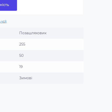
ність
 усі)
Позашляховик
255
50
19
Зимові