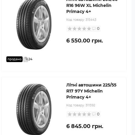
R16 96W XL Michelin
Primacy 4+
Код товару:
315443
0
6 550.00 грн.
24
продано
Літні автошини 225/55
R17 97Y Michelin
Primacy 4+
Код товару:
311592
0
6 845.00 грн.