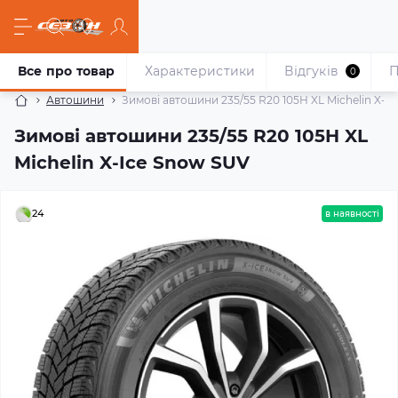
Все про товар
Характеристики
Відгуків
П
0
Автошини
Зимові автошини 235/55 R20 105H XL Michelin X-I
Зимові автошини 235/55 R20 105H XL
Michelin X-Ice Snow SUV
24
в наявності