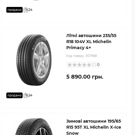
24
продано
Літні автошини 235/55
R18 104V XL Michelin
Primacy 4+
Код товару:
307968
0
5 890.00 грн.
24
продано
Зимові автошини 195/65
R15 95T XL Michelin X-Ice
Snow