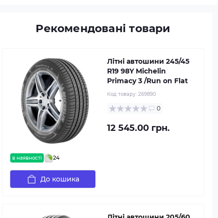
Рекомендовані товари
Літні автошини 245/45
R19 98Y Michelin
Primacy 3 /Run on Flat
Код товару:
269890
0
12 545.00 грн.
24
в наявності
До кошика
Літні автошини 205/60