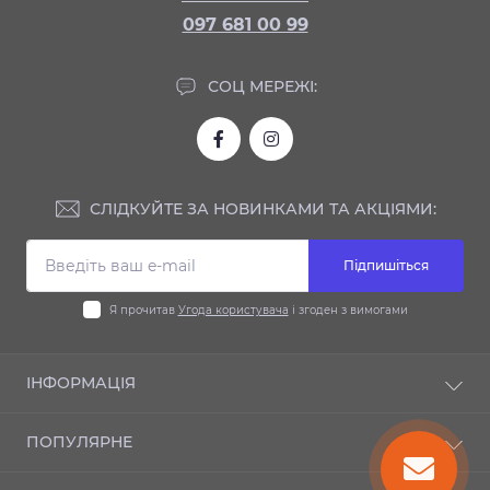
097 681 00 99
СОЦ МЕРЕЖІ:
СЛІДКУЙТЕ ЗА НОВИНКАМИ ТА АКЦІЯМИ:
Підпишіться
Я прочитав
Угода користувача
і згоден з вимогами
ІНФОРМАЦІЯ
Доставка та оплата
ПОПУЛЯРНЕ
Гарантія
Контакти
Автодиски