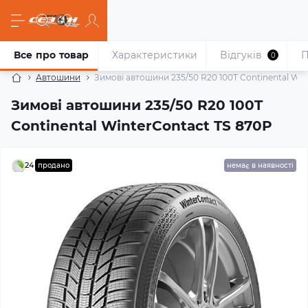
Все про товар
Характеристики
Відгуків
П
0
Автошини
Зимові автошини 235/50 R20 100T Continental Win
Зимові автошини 235/50 R20 100T
Continental WinterContact TS 870P
24
продано
немає в наявності