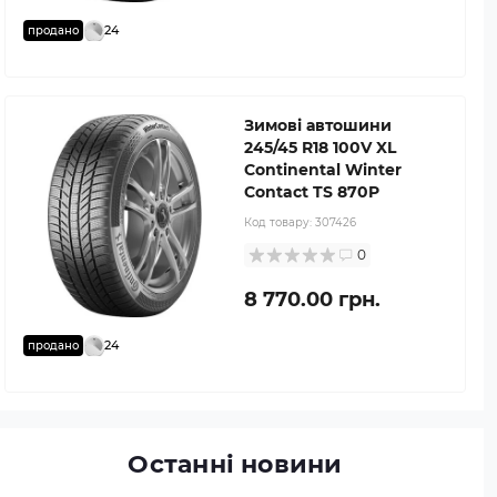
24
продано
Зимові автошини
245/45 R18 100V XL
Continental Winter
Contact TS 870P
Код товару:
307426
0
8 770.00 грн.
24
продано
Останні новини