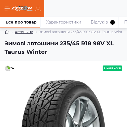
Все про товар
Характеристики
Відгуків
П
0
Автошини
Зимові автошини 235/45 R18 98V XL Taurus Winter
Зимові автошини 235/45 R18 98V XL
Taurus Winter
24
в наявності