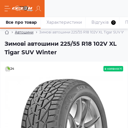
Все про товар
Характеристики
Відгуків
П
0
Автошини
Зимові автошини 225/55 R18 102V XL Tigar SUV Win
Зимові автошини 225/55 R18 102V XL
Tigar SUV Winter
24
в наявності