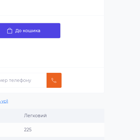
До кошика
 усі)
Легковий
225