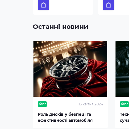
Останні новини
15 квітня 2024
блог
блог
Роль дисків у безпеці та
Тех
ефективності автомобіля
суч