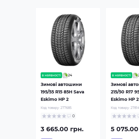
24
в наявності
в наявності
Зимові автошини
Зимові авт
195/55 R15 85H Sava
215/50 R17 9
Eskimo HP 2
Eskimo HP 2
Код товару:
277685
Код товару:
2781
0
3 665.00 грн.
5 075.00