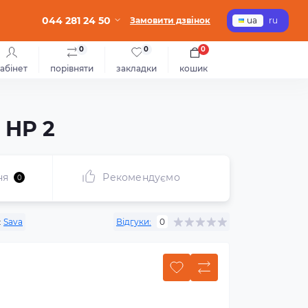
044 281 24 50
Замовити дзвінок
ua
ru
0
0
0
абінет
порівняти
закладки
кошик
 HP 2
ня
Рекомендуємо
0
:
Sava
Відгуки:
0