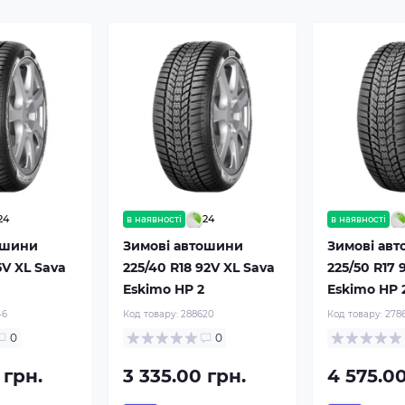
24
24
в наявності
в наявності
ошини
Зимові автошини
Зимові ав
5V XL Sava
225/40 R18 92V XL Sava
225/50 R17 
Eskimo HP 2
Eskimo HP 
46
Код товару:
288620
Код товару:
278
0
0
 грн.
3 335.00 грн.
4 575.00