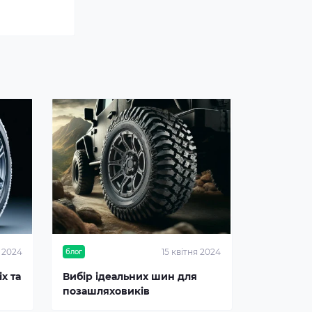
я 2024
15 квітня 2024
блог
х та
Вибір ідеальних шин для
позашляховиків