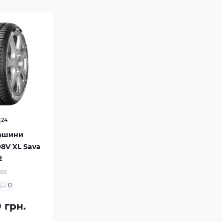
24
тошини
98V XL Sava
2
693
0
 грн.