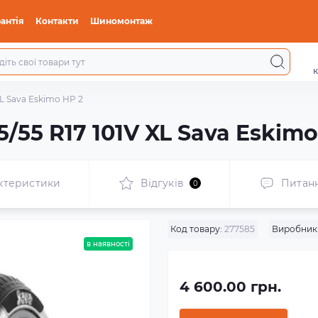
антія
Контакти
Шиномонтаж
к
XL Sava Eskimo HP 2
/55 R17 101V XL Sava Eskimo
ктеристики
Відгуків
Питан
0
Код товару:
277585
Виробник
в наявності
4 600.00 грн.