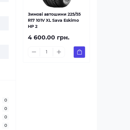
Зимові автошини 225/55
R17 101V XL Sava Eskimo
HP 2
4 600.00 грн.
0
0
0
0