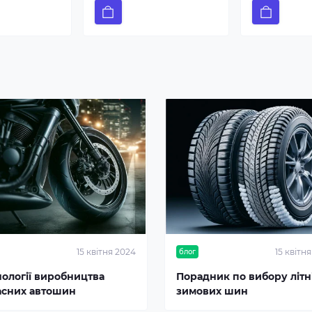
15 квітня 2024
15 квітн
блог
нології виробництва
Порадник по вибору літні
асних автошин
зимових шин