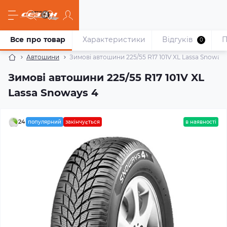
Все про товар
Характеристики
Відгуків
П
0
Автошини
Зимові автошини 225/55 R17 101V XL Lassa Snoways
Зимові автошини 225/55 R17 101V XL
Lassa Snoways 4
24
популярний
закінчується
в наявності