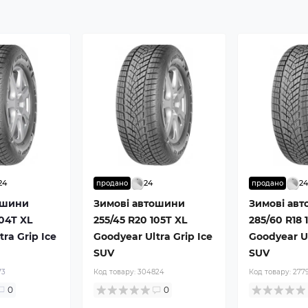
24
24
2
продано
продано
ошини
Зимові автошини
Зимові ав
104T XL
255/45 R20 105T XL
285/60 R18 
ra Grip Ice
Goodyear Ultra Grip Ice
Goodyear Ul
SUV
SUV
73
Код товару:
304824
Код товару:
277
0
0