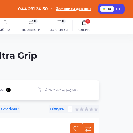
044 281 24 50
Замовити дзвінок
ua
ru
0
0
0
абінет
порівняти
закладки
кошик
tra Grip
ня
Рекомендуємо
0
:
Goodyear
Відгуки:
0