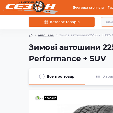
Доставка та оплата
Гар
Каталог товарів
Автошини
Зимові автошини 225/50 R19 100V 
Зимові автошини 225
Performance + SUV
Все про товар
Хара
24
продано