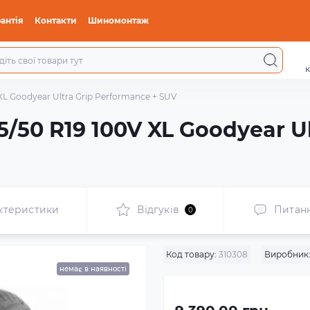
антія
Контакти
Шиномонтаж
к
XL Goodyear Ultra Grip Performance + SUV
/50 R19 100V XL Goodyear Ul
ктеристики
Відгуків
Питан
0
Код товару:
310308
Виробник
немає в наявності