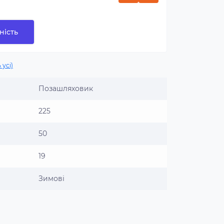
ність
 усі)
Позашляховик
225
50
19
Зимові