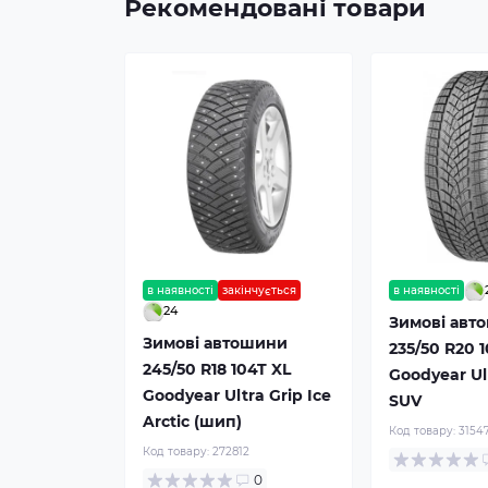
Рекомендовані товари
в наявності
закінчується
в наявності
24
Зимові авт
Зимові автошини
235/50 R20 
245/50 R18 104T XL
Goodyear Ult
Goodyear Ultra Grip Ice
SUV
Arctic (шип)
Код товару:
3154
Код товару:
272812
0