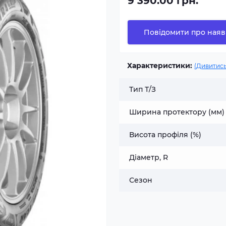
9 390.00 грн.
Повідомити про наяв
Характеристики:
(Дивитись
Тип Т/З
Ширина протектору (мм)
Висота профіля (%)
Діаметр, R
Сезон