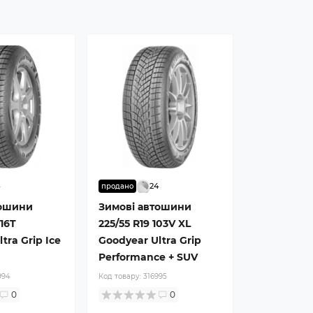
4
24
продано
тошини
Зимові автошини
116T
225/55 R19 103V XL
tra Grip Ice
Goodyear Ultra Grip
Performance + SUV
994
Код товару:
316995
0
0