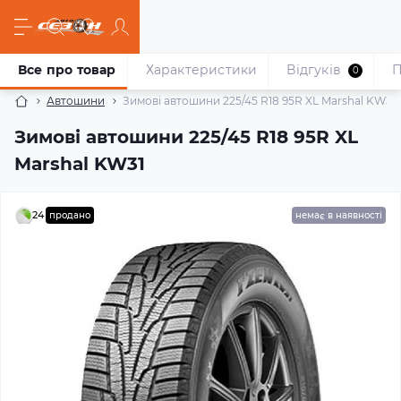
Все про товар
Характеристики
Відгуків
П
0
Автошини
Зимові автошини 225/45 R18 95R XL Marshal KW31
Зимові автошини 225/45 R18 95R XL
Marshal KW31
24
продано
немає в наявності