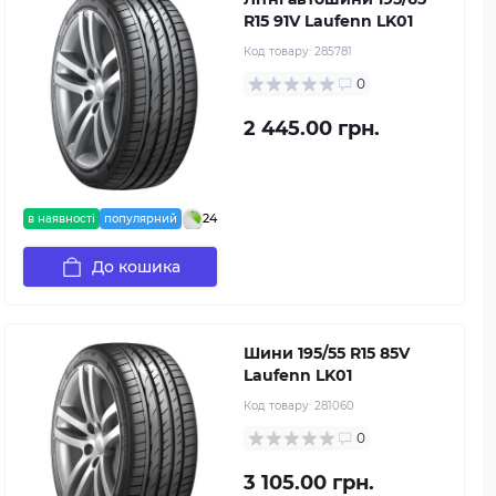
R15 91V Laufenn LK01
Код товару:
285781
0
2 445.00 грн.
24
в наявності
популярний
До кошика
Шини 195/55 R15 85V
Laufenn LK01
Код товару:
281060
0
3 105.00 грн.