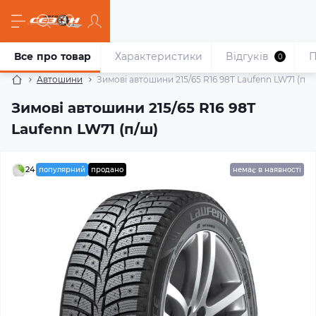
Все про товар
Характеристики
Відгуків
П
0
Автошини
Зимові автошини 215/65 R16 98T Laufenn LW71 (п/ш
Зимові автошини 215/65 R16 98T
Laufenn LW71 (п/ш)
24
популярний
продано
немає в наявності