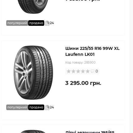
24
популярний
продано
Шини 225/55 R16 99W XL
Laufenn LK01
Код товару:
285900
0
3 295.00 грн.
24
популярний
продано
Літні автошини 195/65