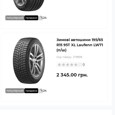
24
популярний
продано
Зимові автошини 195/65
R15 95T XL Laufenn LW71
(п/ш)
Код товару:
278898
0
2 345.00 грн.
24
популярний
продано