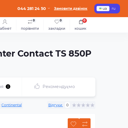
044 281 24 50
Замовити дзвінок
ua
ru
0
0
0
абінет
порівняти
закладки
кошик
ter Contact TS 850P
ня
Рекомендуємо
0
:
Continental
Відгуки:
0