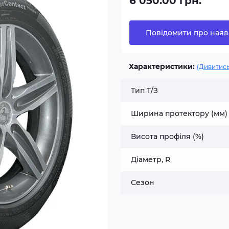
6 050.00 грн.
Повідомити про наяв
Характеристики:
(Дивитись
Тип Т/З
Ширина протектору (мм)
Висота профіля (%)
Діаметр, R
Сезон