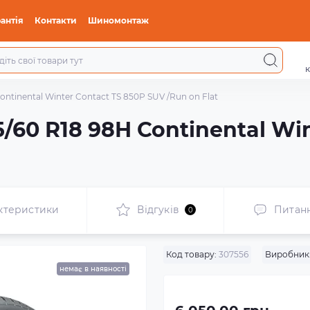
антія
Контакти
Шиномонтаж
к
ntinental Winter Contact TS 850P SUV /Run on Flat
/60 R18 98H Continental Win
ктеристики
Відгуків
Питан
0
Код товару:
307556
Виробник
немає в наявності