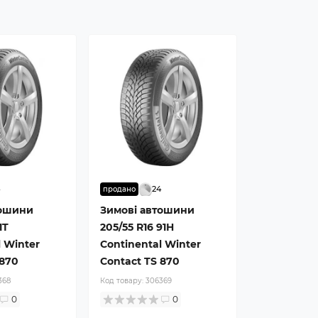
4
24
продано
тошини
Зимові автошини
1T
205/55 R16 91H
l Winter
Continental Winter
 870
Contact TS 870
368
Код товару:
306369
0
0