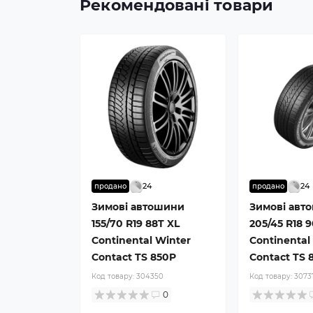
Рекомендовані товари
24
24
продано
продано
Зимові автошини
Зимові авт
155/70 R19 88T XL
205/45 R18 
Continental Winter
Continental
Contact TS 850P
Contact TS 
Код товару:
304350
Код товару:
3073
0