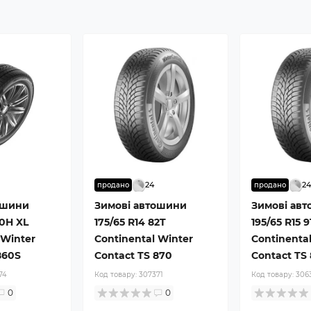
24
2
продано
продано
ошини
Зимові автошини
Зимові ав
90H XL
175/65 R14 82T
195/65 R15 9
 Winter
Continental Winter
Continenta
860S
Contact TS 870
Contact TS
74
Код товару:
307371
Код товару:
306
0
0