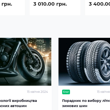
 грн.
3 010.00 грн.
3 400.0
15 квітня 2024
15 квітн
блог
нології виробництва
Порадник по вибору літні
асних автошин
зимових шин