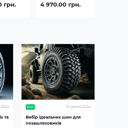
0 грн.
4 970.00 грн.
я 2024
15 квітня 2024
блог
х та
Вибір ідеальних шин для
позашляховиків