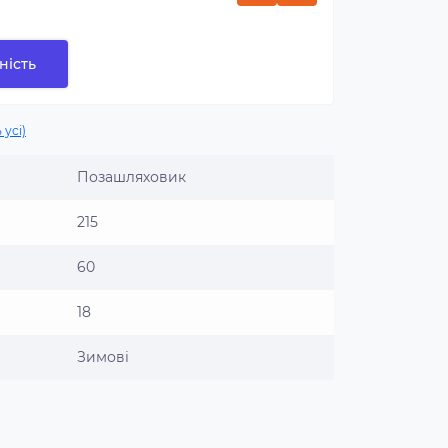
ність
 усі)
Позашляховик
215
60
18
Зимові