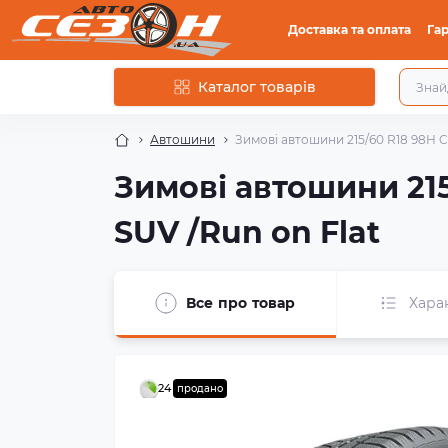
Доставка та оплата
Гар
Каталог товарів
Автошини
Зимові автошини 215/60 R18 98H Co
Зимові автошини 215
SUV /Run on Flat
Все про товар
Хара
24
продано