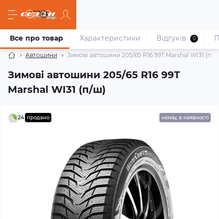
Все про товар
Характеристики
Відгуків
П
0
Автошини
Зимові автошини 205/65 R16 99T Marshal WI31 (п/ш
Зимові автошини 205/65 R16 99T
Marshal WI31 (п/ш)
24
продано
немає в наявності