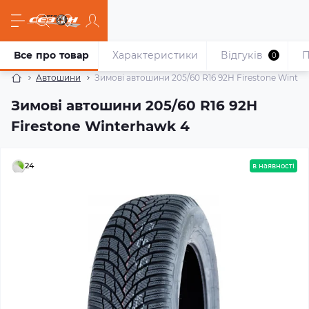
Все про товар
Характеристики
Відгуків
П
0
Автошини
Зимові автошини 205/60 R16 92H Firestone Winte
Зимові автошини 205/60 R16 92H
Firestone Winterhawk 4
24
в наявності