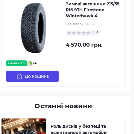
Зимові автошини 215/55
R16 93H Firestone
Winterhawk 4
Код товару:
317523
0
4 570.00 грн.
24
в наявності
До кошика
Останні новини
Роль дисків у безпеці та
ефективності автомобіля