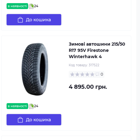
24
в наявності
До кошика
Зимові автошини 215/50
R17 95V Firestone
Winterhawk 4
Код товару:
317522
0
4 895.00 грн.
24
в наявності
До кошика