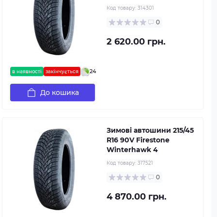
Код товару:
314301
0
2 620.00 грн.
24
в наявності
закінчується
До кошика
Зимові автошини 215/45
R16 90V Firestone
Winterhawk 4
Код товару:
317521
0
4 870.00 грн.