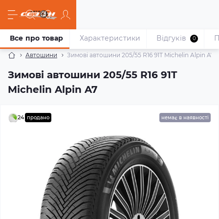
Все про товар
Характеристики
Відгуків
П
0
Автошини
Зимові автошини 205/55 R16 91T Michelin Alpin A7
Зимові автошини 205/55 R16 91T
Michelin Alpin A7
24
продано
немає в наявності