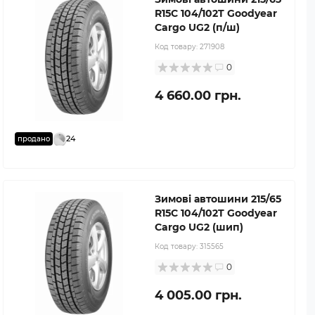
R15C 104/102T Goodyear
Cargo UG2 (п/ш)
Код товару:
271908
0
4 660.00 грн.
24
продано
Зимові автошини 215/65
R15C 104/102T Goodyear
Cargo UG2 (шип)
Код товару:
315565
0
4 005.00 грн.