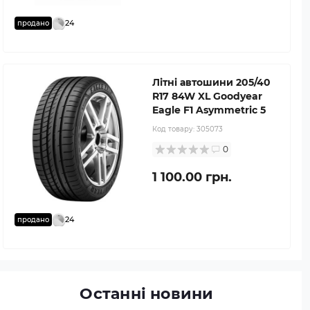
24
продано
Літні автошини 205/40
R17 84W XL Goodyear
Eagle F1 Asymmetric 5
Код товару:
305073
0
1 100.00 грн.
24
продано
Останні новини