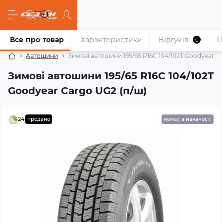
Все про товар
Характеристики
Відгуків
П
0
Автошини
Зимові автошини 195/65 R16C 104/102T Goodyear C
Зимові автошини 195/65 R16C 104/102T
Goodyear Cargo UG2 (п/ш)
24
продано
немає в наявності