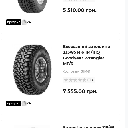
5 510.00 грн.
24
продано
Всесезонні автошини
235/85 R16 114/111Q
Goodyear Wrangler
MT/R
Код товару:
310141
0
7 555.00 грн.
24
продано
Зимові автошини 215/65