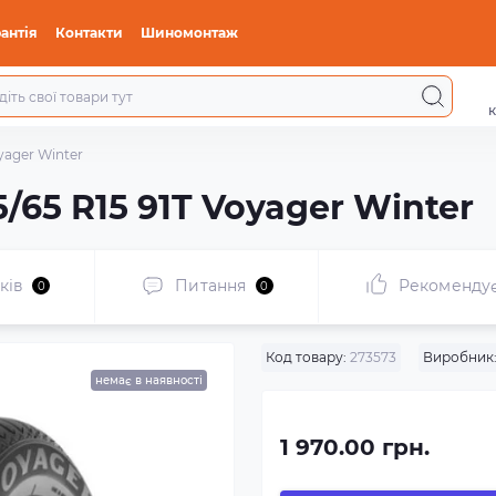
антія
Контакти
Шиномонтаж
к
yager Winter
/65 R15 91T Voyager Winter
ків
Питання
Рекоменду
0
0
Код товару:
273573
Виробник
немає в наявності
1 970.00 грн.