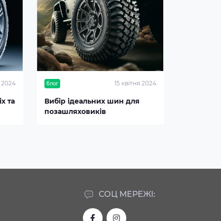
я 2024
15 квітня 2024
блог
х та
Вибір ідеальних шин для
позашляховиків
СОЦ МЕРЕЖІ: