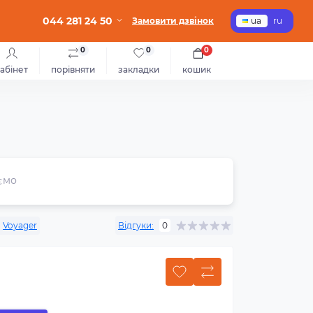
044 281 24 50
Замовити дзвінок
ua
ru
0
0
0
абінет
порівняти
закладки
кошик
ємо
:
Voyager
Відгуки:
0