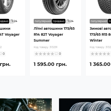
24
24
родано
популярний
продано
популярний
п
ошини
Літні автошини 175/65
Зимові ав
84T Voyager
R14 82T Voyager
175/65 R15 
Summer
Winter
92
Код товару:
313291
Код товару:
313
0
0
 грн.
1 595.00 грн.
1 365.00