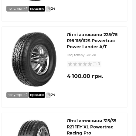
24
популярний
продано
Літні автошини 225/75
R16 115/112S Powertrac
Power Lander A/T
Код товару:
318381
0
4 100.00 грн.
24
популярний
продано
Літні автошини 315/35
R21 111Y XL Powertrac
Racing Pro