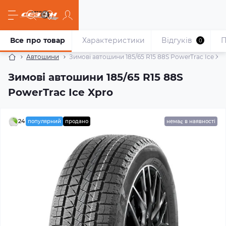
Все про товар
Характеристики
Відгуків
П
0
Автошини
Зимові автошини 185/65 R15 88S PowerTrac Ice Xp
Зимові автошини 185/65 R15 88S
PowerTrac Ice Xpro
24
популярний
продано
немає в наявності