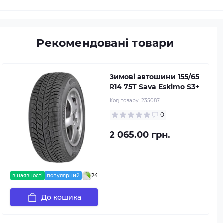
Рекомендовані товари
Зимові автошини 155/65
R14 75T Sava Eskimo S3+
Код товару:
235087
0
2 065.00 грн.
24
в наявності
популярний
До кошика