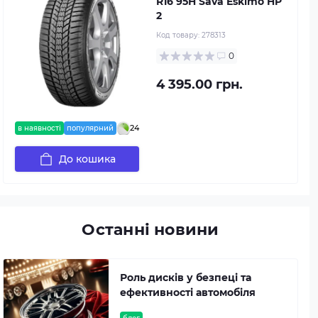
R16 95H Sava Eskimo HP
2
Код товару:
278313
0
4 395.00 грн.
24
в наявності
популярний
До кошика
Останні новини
Роль дисків у безпеці та
ефективності автомобіля