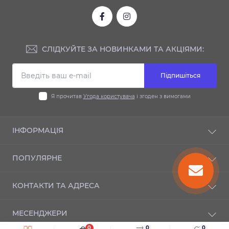
СЛІДКУЙТЕ ЗА НОВИНКАМИ ТА АКЦІЯМИ:
Підпишіться
Я прочитав
Угода користувача
і згоден з вимогами
ІНФОРМАЦІЯ
Доставка та оплата
ПОПУЛЯРНЕ
Гарантія
Контакти
Автодиски
КОНТАКТИ ТА АДРЕСА
Шиномонтаж
Автошини
Публічний договір оферти
Мотошини
м. Київ, вул. Новозабарська, 21а
Зворотній зв’язок
МЕСЕНДЖЕРИ
Повернення товару
info@autosezon.ua
0
0
0