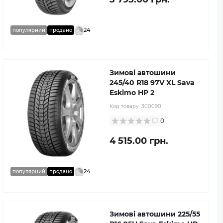
24
популярний
продано
Зимові автошини
245/40 R18 97V XL Sava
Eskimo HP 2
Код товару:
300090
0
4 515.00 грн.
24
популярний
продано
Зимові автошини 225/55