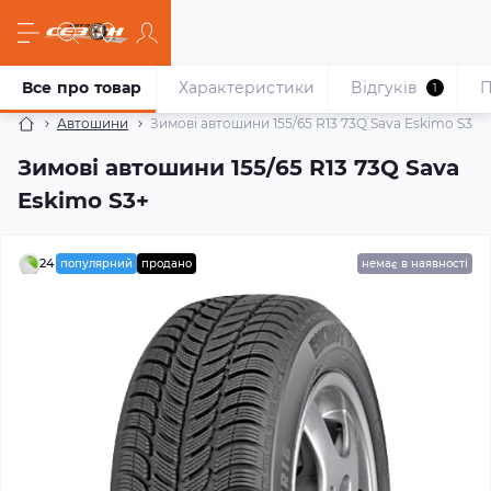
Все про товар
Характеристики
Відгуків
П
1
Автошини
Зимові автошини 155/65 R13 73Q Sava Eskimo S3+
Зимові автошини 155/65 R13 73Q Sava
Eskimo S3+
24
популярний
продано
немає в наявності