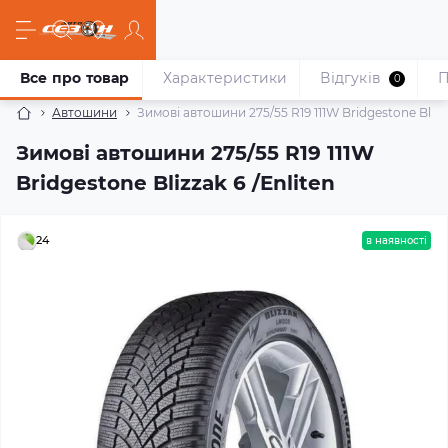
Все про товар
Характеристики
Відгуків
П
0
Автошини
Зимові автошини 275/55 R19 111W Bridgestone Blizza
Зимові автошини 275/55 R19 111W
Bridgestone Blizzak 6 /Enliten
24
в наявності