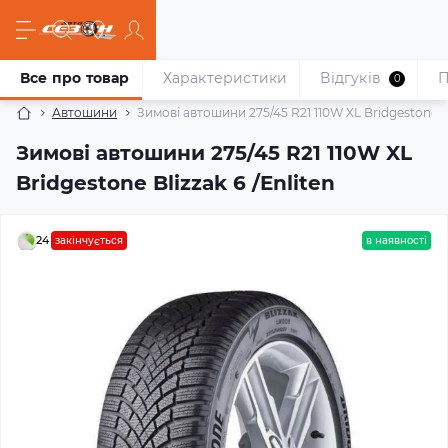
Все про товар
Характеристики
Відгуків
П
0
Автошини
Зимові автошини 275/45 R21 110W XL Bridgestone Bli
Зимові автошини 275/45 R21 110W XL
Bridgestone Blizzak 6 /Enliten
24
закінчується
в наявності