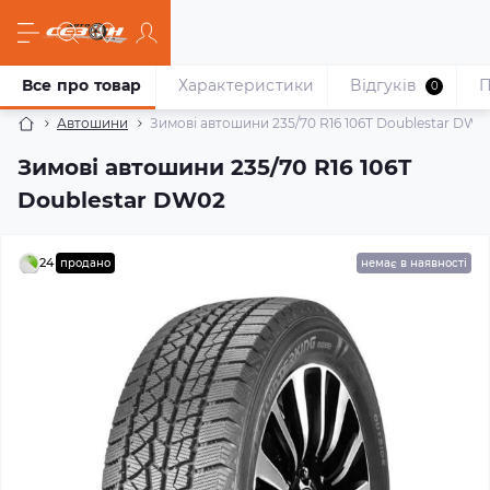
Все про товар
Характеристики
Відгуків
П
0
Автошини
Зимові автошини 235/70 R16 106T Doublestar DW0
Зимові автошини 235/70 R16 106T
Doublestar DW02
24
продано
немає в наявності