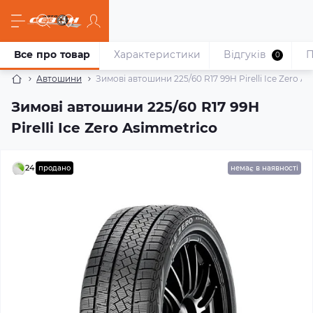
Все про товар
Характеристики
Відгуків
П
0
Автошини
Зимові автошини 225/60 R17 99H Pirelli Ice Zero A
Зимові автошини 225/60 R17 99H
Pirelli Ice Zero Asimmetrico
24
продано
немає в наявності