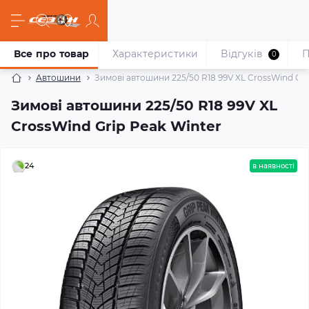
Все про товар
Характеристики
Відгуків
П
0
Автошини
Зимові автошини 225/50 R18 99V XL CrossWind Gri
Зимові автошини 225/50 R18 99V XL
CrossWind Grip Peak Winter
24
в наявності