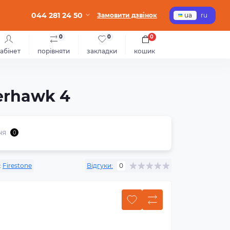
044 281 24 50
Замовити дзвінок
ua
ru
0
0
0
абінет
порівняти
закладки
кошик
erhawk 4
ня
0
:
Firestone
Відгуки:
0