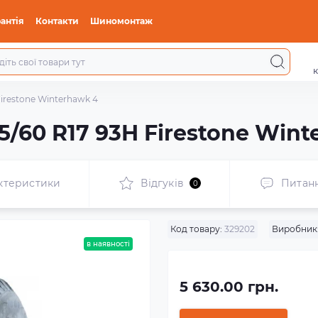
антія
Контакти
Шиномонтаж
к
irestone Winterhawk 4
/60 R17 93H Firestone Wint
ктеристики
Відгуків
Питан
0
Код товару:
329202
Виробник
в наявності
5 630.00 грн.