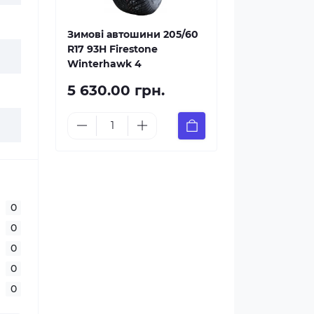
Зимові автошини 205/60
R17 93H Firestone
Winterhawk 4
5 630.00 грн.
0
0
0
0
0