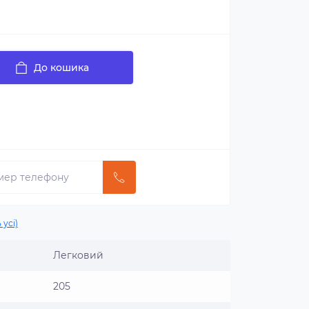
До кошика
 усі)
Легковий
205