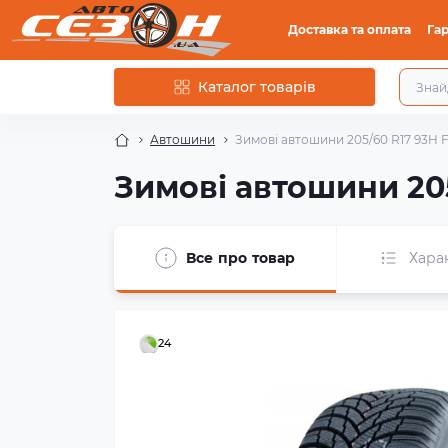
Доставка та оплата
Гар
Каталог товарів
Автошини
Зимові автошини 205/60 R17 93H F
Зимові автошини 205
Все про товар
Хара
24