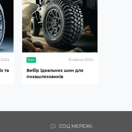
я 2024
15 квітня 2024
блог
х та
Вибір ідеальних шин для
позашляховиків
СОЦ МЕРЕЖІ: