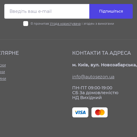
Підпишіться
Я прочитав
Угода користувача
і згоден з вимогами
УЛЯРНЕ
КОНТАКТИ ТА АДРЕСА
м. Київ, вул. Новозабарська,
ски
ни
info@autosezon.ua
ини
ПН-ПТ 09:00-19:00
СБ За домовленістю
НД Вихідний