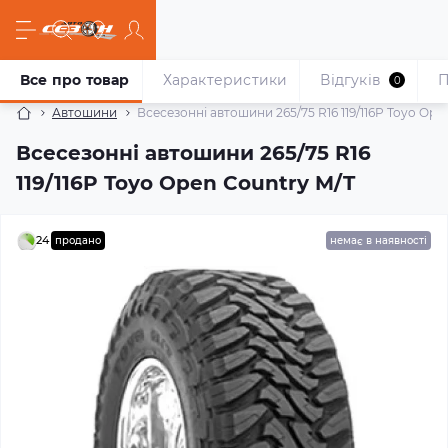
Все про товар
Характеристики
Відгуків
П
0
Автошини
Всесезонні автошини 265/75 R16 119/116P Toyo Ope
Всесезонні автошини 265/75 R16
119/116P Toyo Open Country M/T
24
продано
немає в наявності