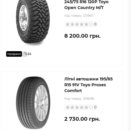
245/75 R16 120P Toyo
Open Country M/T
Код товару:
213960
0
8 200.00 грн.
24
продано
Літні автошини 195/65
R15 91V Toyo Proxes
Comfort
Код товару:
308486
0
2 730.00 грн.