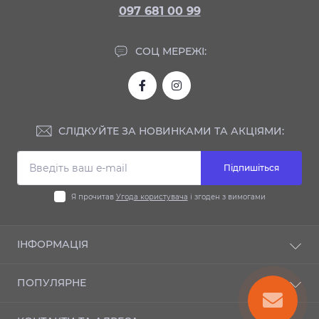
097 681 00 99
СОЦ МЕРЕЖІ:
СЛІДКУЙТЕ ЗА НОВИНКАМИ ТА АКЦІЯМИ:
Підпишіться
Я прочитав
Угода користувача
і згоден з вимогами
ІНФОРМАЦІЯ
Доставка та оплата
ПОПУЛЯРНЕ
Гарантія
Контакти
Автодиски