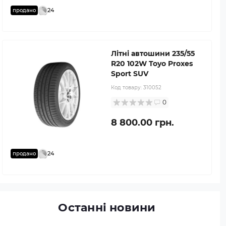
24
продано
Літні автошини 235/55
R20 102W Toyo Proxes
Sport SUV
Код товару:
310052
0
8 800.00 грн.
24
продано
Останні новини