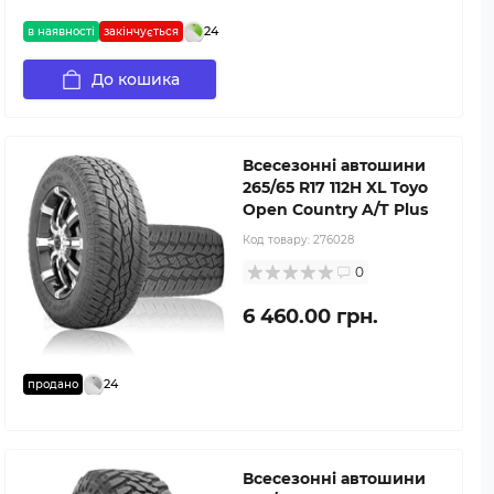
24
в наявності
закінчується
До кошика
Всесезонні автошини
265/65 R17 112H XL Toyo
Open Country A/T Plus
Код товару:
276028
0
6 460.00 грн.
24
продано
Всесезонні автошини