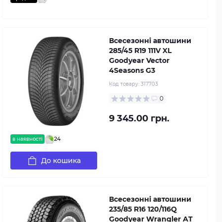
Всесезонні автошини
285/45 R19 111V XL
Goodyear Vector
4Seasons G3
Код товару:
317703
0
9 345.00 грн.
24
в наявності
До кошика
Всесезонні автошини
235/85 R16 120/116Q
Goodyear Wrangler AT