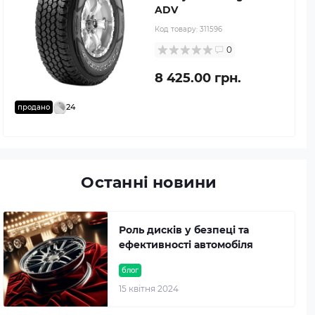
ADV
Код товару:
311596
0
8 425.00 грн.
24
продано
Останні новини
Роль дисків у безпеці та
ефективності автомобіля
блог
15 квітня 2024