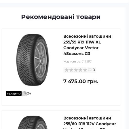
Рекомендовані товари
Всесезонні автошини
255/55 R19 111W XL
Goodyear Vector
4Seasons G3
Код товару:
317597
0
7 475.00 грн.
24
продано
Всесезонні автошини
255/60 R18 112V Goodyear