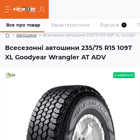
Все про товар
Характеристики
Відгуків
П
0
Автошини
Всесезонні автошини 235/75 R15 109T XL Goodyea
Всесезонні автошини 235/75 R15 109T
XL Goodyear Wrangler AT ADV
24
в наявності