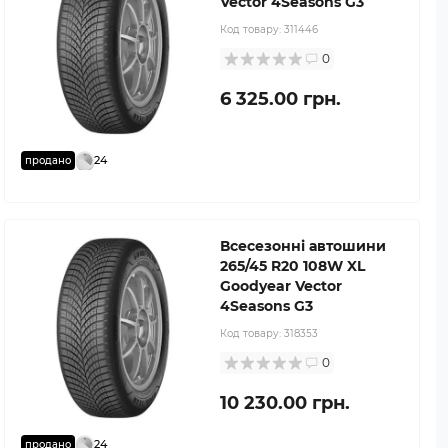
Vector 4Seasons G3
Код товару:
311446
0
6 325.00 грн.
24
продано
Всесезонні автошини
265/45 R20 108W XL
Goodyear Vector
4Seasons G3
Код товару:
318353
0
10 230.00 грн.
24
продано